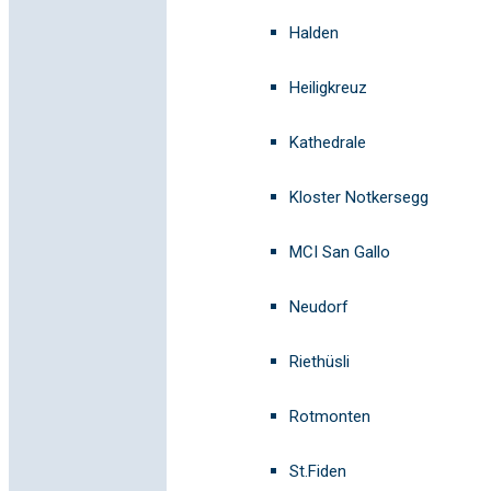
Halden
Heiligkreuz
Kathedrale
Kloster Notkersegg
MCI San Gallo
Neudorf
Riethüsli
Rotmonten
St.Fiden