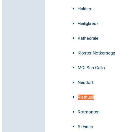
Halden
Heiligkreuz
Kathedrale
Kloster Notkersegg
MCI San Gallo
Neudorf
Riethüsli
Rotmonten
St.Fiden