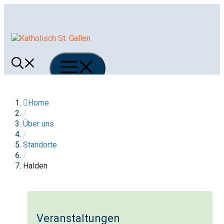
Springe
zum
Inhalt
Menü
Home
/
Über uns
/
Standorte
/
Halden
Veranstaltungen