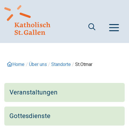
Springe
zum
Inhalt
M
Home
/
Über uns
/
Standorte
/
St.Otmar
Veranstaltungen
Gottesdienste