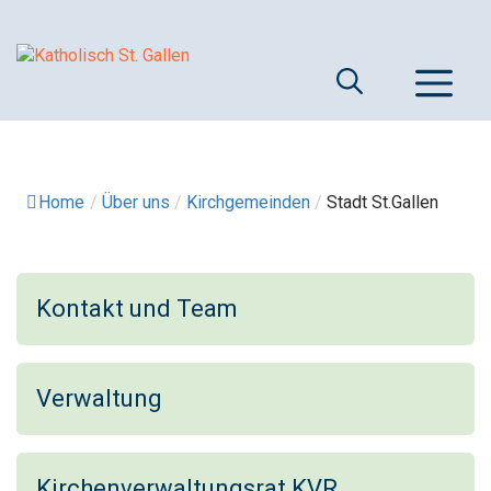
Springe
zum
Inhalt
M
Home
/
Über uns
/
Kirchgemeinden
/
Stadt St.Gallen
Kontakt und Team
Verwaltung
Kirchenverwaltungsrat KVR