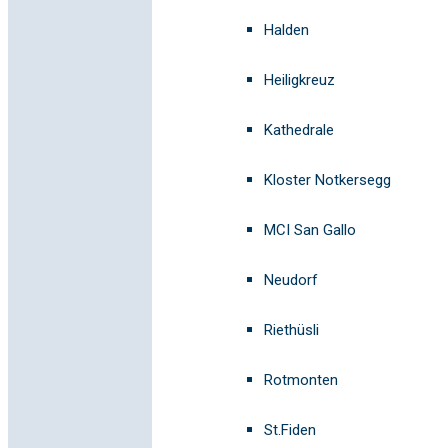
Halden
Heiligkreuz
Kathedrale
Kloster Notkersegg
MCI San Gallo
Neudorf
Riethüsli
Rotmonten
St.Fiden