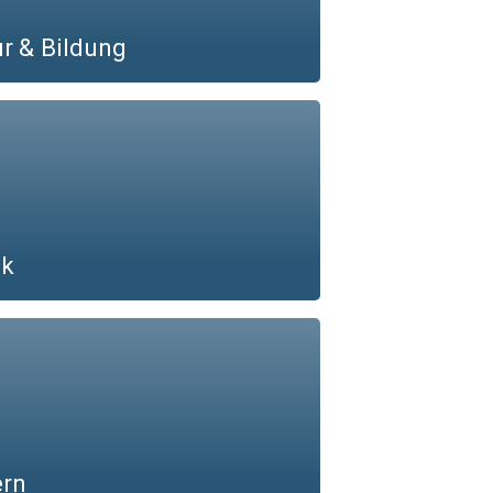
ur & Bildung
ik
ern