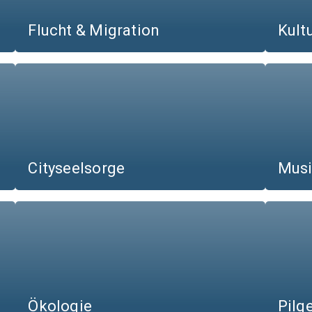
Flucht & Migration
Kult
Cityseelsorge
Mus
Ökologie
Pilg