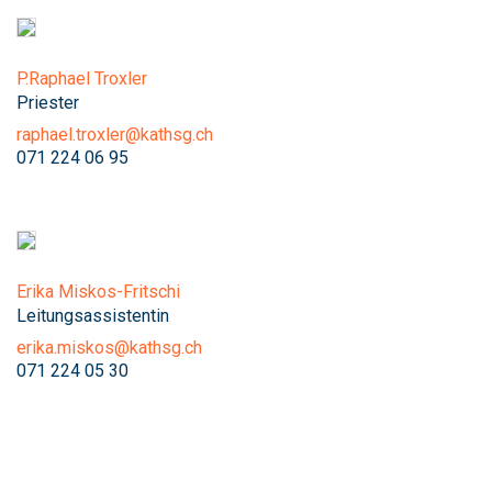
P.Raphael Troxler
Priester
raphael.troxler@kathsg.ch
071 224 06 95
Erika Miskos-Fritschi
Leitungsassistentin
erika.miskos@kathsg.ch
071 224 05 30