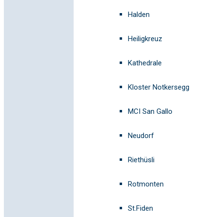
Halden
Heiligkreuz
Kathedrale
Kloster Notkersegg
MCI San Gallo
Neudorf
Riethüsli
Rotmonten
St.Fiden