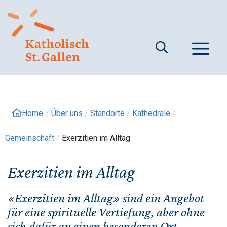
Springe
zum
Inhalt
M
Home
/
Über uns
/
Standorte
/
Kathedrale
/
Gemeinschaft
/
Exerzitien im Alltag
Exerzitien im Alltag
«Exerzitien im Alltag» sind ein Angebot
für eine spirituelle Vertiefung, aber ohne
sich dafür an einen besonderen Ort