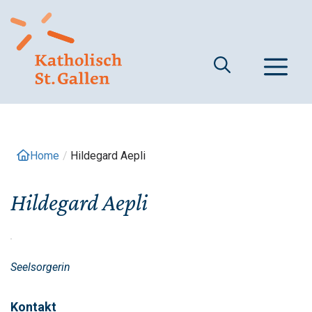
Springe
zum
Inhalt
M
Home
/
Hildegard Aepli
Hildegard Aepli
Seelsorgerin
Kontakt