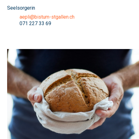
Seelsorgerin
aepli@bistum-stgallen.ch
071 227 33 69