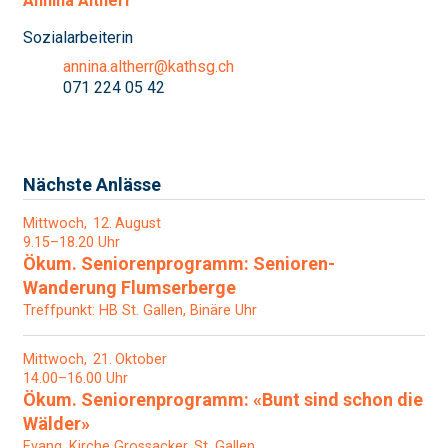
Annina Altherr
Sozialarbeiterin
annina.altherr@kathsg.ch
071 224 05 42
Nächste Anlässe
Mittwoch
12
August
9.15–18.20 Uhr
Ökum. Seniorenprogramm: Senioren-
Wanderung Flumserberge
Treffpunkt: HB St. Gallen, Binäre Uhr
Mittwoch
21
Oktober
14.00–16.00 Uhr
Ökum. Seniorenprogramm: «Bunt sind schon die
Wälder»
Evang. Kirche Grossacker, St. Gallen