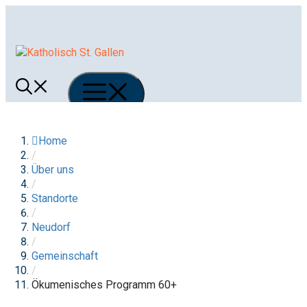
Springe
zum
Inhalt
Menü
Home
/
Über uns
/
Standorte
/
Neudorf
/
Gemeinschaft
/
Ökumenisches Programm 60+