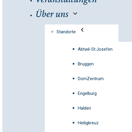
Über uns
Standorte
Abtwil-St.Josefen
Bruggen
DomZentrum
Engelburg
Halden
Heiligkreuz