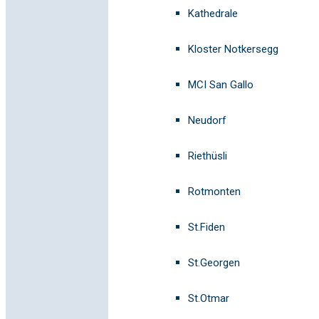
Kathedrale
Kloster Notkersegg
MCI San Gallo
Neudorf
Riethüsli
Rotmonten
St.Fiden
St.Georgen
St.Otmar