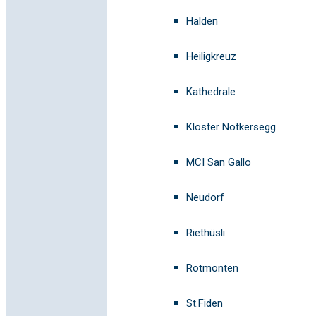
Halden
Heiligkreuz
Kathedrale
Kloster Notkersegg
MCI San Gallo
Neudorf
Riethüsli
Rotmonten
St.Fiden