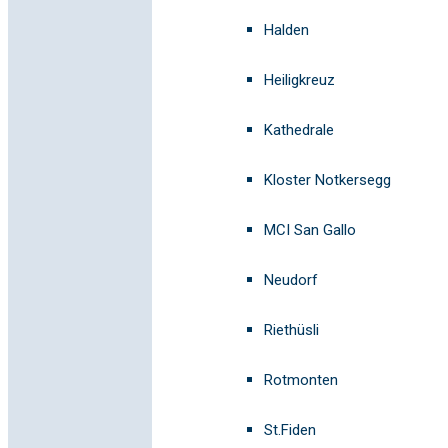
Halden
Heiligkreuz
Kathedrale
Kloster Notkersegg
MCI San Gallo
Neudorf
Riethüsli
Rotmonten
St.Fiden