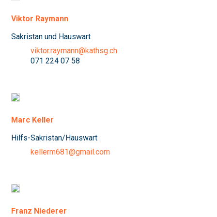
Viktor Raymann
Sakristan und Hauswart
viktor.raymann@kathsg.ch
071 224 07 58
Marc Keller
Hilfs-Sakristan/Hauswart
kellerm681@gmail.com
Franz Niederer