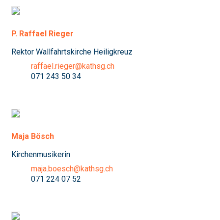
P. Raffael Rieger
Rektor Wallfahrtskirche Heiligkreuz
raffael.rieger@kathsg.ch
071 243 50 34
Maja Bösch
Kirchenmusikerin
maja.boesch@kathsg.ch
071 224 07 52