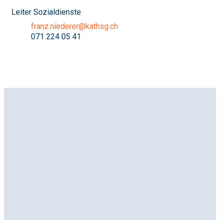
Leiter Sozialdienste
franz.niederer@kathsg.ch
071 224 05 41