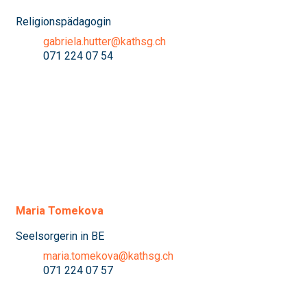
Religionspädagogin
gabriela.hutter@kathsg.ch
071 224 07 54
Maria Tomekova
Seelsorgerin in BE
maria.tomekova@kathsg.ch
071 224 07 57