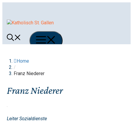
Springe
zum
Inhalt
Menü
Home
/
Franz Niederer
Franz Niederer
Leiter Sozialdienste