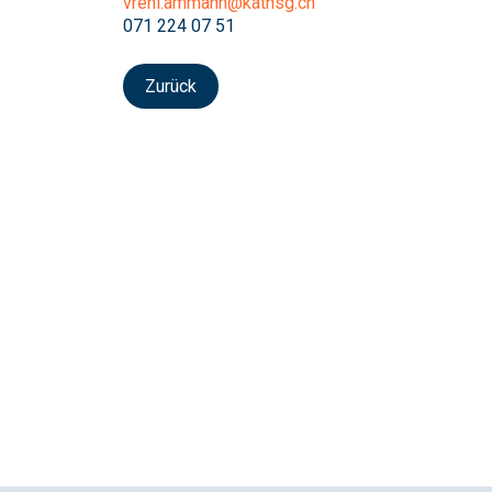
vreni.ammann@kathsg.ch
071 224 07 51
Zurück