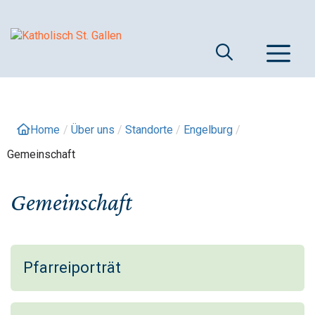
Springe
zum
Inhalt
M
Home
/
Über uns
/
Standorte
/
Engelburg
/
Gemeinschaft
Gemeinschaft
Pfarreiporträt