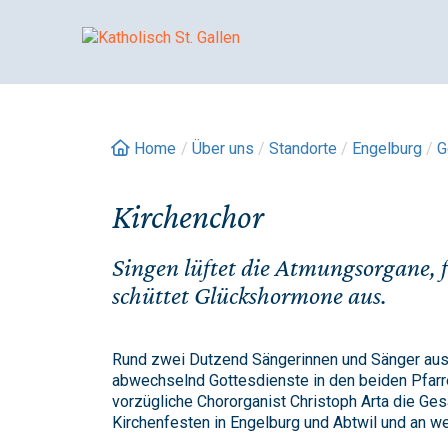
Springe
zum
Inhalt
Home
/
Über uns
/
Standorte
/
Engelburg
/
G
Kirchenchor
Singen lüftet die Atmungsorgane, f
schüttet Glückshormone aus.
Rund zwei Dutzend Sängerinnen und Sänger aus 
abwechselnd Gottesdienste in den beiden Pfarrei
vorzügliche Chororganist Christoph Arta die Ge
Kirchenfesten in Engelburg und Abtwil und an w