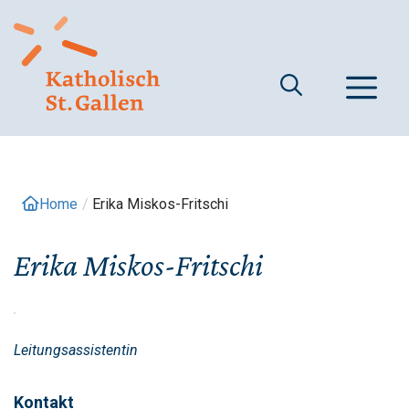
Springe
zum
Inhalt
M
Home
/
Erika Miskos-Fritschi
Erika Miskos-Fritschi
Leitungsassistentin
Kontakt