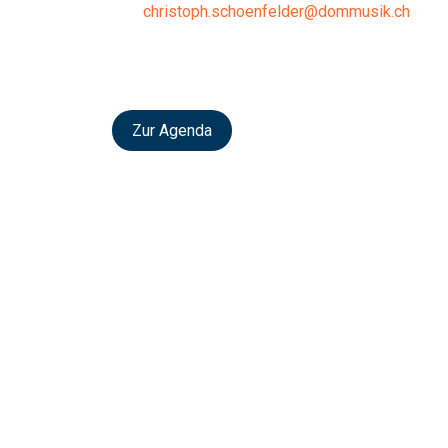
christoph.schoenfelder@dommusik.ch
Zur Agenda