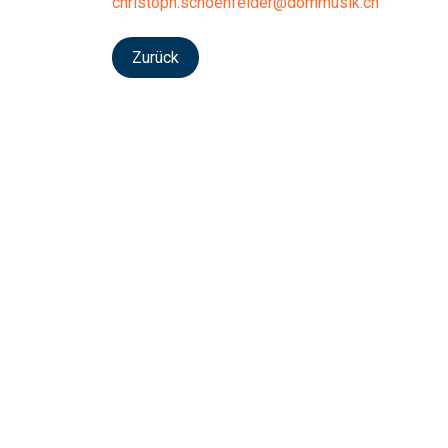
christoph.schoenfelder@dommusik.ch
Zurück