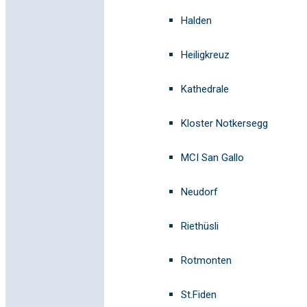
Halden
Heiligkreuz
Kathedrale
Kloster Notkersegg
MCI San Gallo
Neudorf
Riethüsli
Rotmonten
St.Fiden