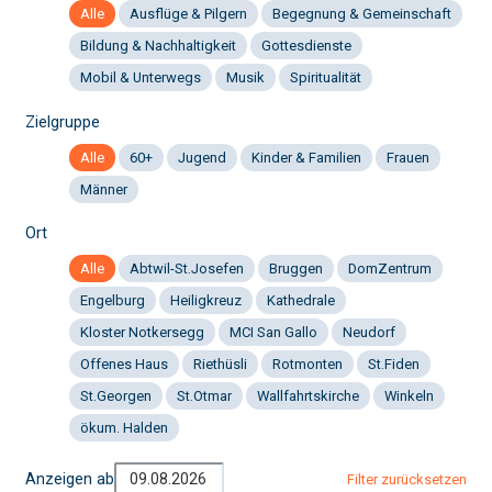
Alle
Ausflüge & Pilgern
Begegnung & Gemeinschaft
Bildung & Nachhaltigkeit
Gottesdienste
Mobil & Unterwegs
Musik
Spiritualität
Zielgruppe
Alle
60+
Jugend
Kinder & Familien
Frauen
Männer
Ort
Alle
Abtwil-St.Josefen
Bruggen
DomZentrum
Engelburg
Heiligkreuz
Kathedrale
Kloster Notkersegg
MCI San Gallo
Neudorf
Offenes Haus
Riethüsli
Rotmonten
St.Fiden
St.Georgen
St.Otmar
Wallfahrtskirche
Winkeln
ökum. Halden
Anzeigen ab
Filter zurücksetzen