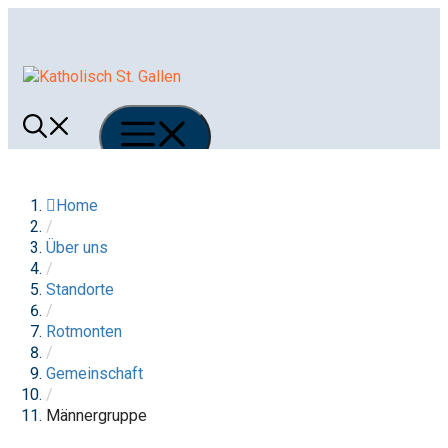
Springe
zum
Inhalt
Menü
Home
/
Über uns
/
Standorte
/
Rotmonten
/
Gemeinschaft
/
Männergruppe