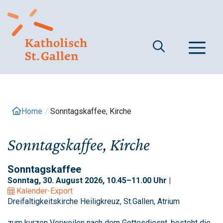
Springe
zum
Inhalt
M
Home
/
Sonntagskaffee, Kirche
Sonntagskaffee, Kirche
Sonntagskaffee
Sonntag, 30. August 2026, 10.45–11.00 Uhr |
Kalender-Export
Dreifaltigkeitskirche Heiligkreuz, St.Gallen, Atrium
zum kurzen Verweilen nach dem Gottesdiesnt, besteht die