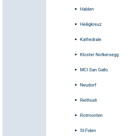
Halden
Heiligkreuz
Kathedrale
Kloster Notkersegg
MCI San Gallo
Neudorf
Riethüsli
Rotmonten
St.Fiden