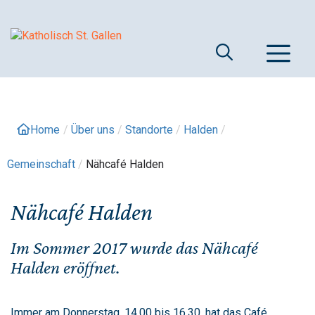
Springe
zum
Inhalt
M
Home
/
Über uns
/
Standorte
/
Halden
/
Gemeinschaft
/
Nähcafé Halden
Nähcafé Halden
Im Sommer 2017 wurde das Nähcafé
Halden eröffnet.
Immer am Donnerstag, 14.00 bis 16.30, hat das Café