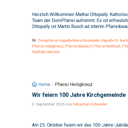
Herzlich Willkommen Mathai Ottopally. Katholisc
Team der DomPfarrei aufnimmt. Es ist erfreulich
Ottopally ist Martin Rusch ad interim Pfarreibea
Kategorien
Dompfarrei
,
Kapelle Maria Einsiedeln
,
Kapelle St. Bar
Pfarrei Heiligkreuz
,
Pfarrei Neudorf
,
Pfarrei Riethüsli
,
Pfa
Wallfahrtskirche
Home
/
Pfarrei Heiligkreuz
Wir feiern 100 Jahre Kirchgemeinde
3. September 2025
von
Sebastian Schneider
Am 25. Oktober feiern wir das 100-Jahre-Jubilä