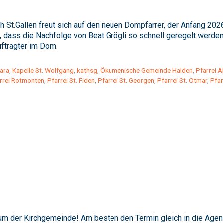
h St.Gallen freut sich auf den neuen Dompfarrer, der Anfang 2026
, dass die Nachfolge von Beat Grögli so schnell geregelt werden
uftragter im Dom.
bara
,
Kapelle St. Wolfgang
,
kathsg
,
Ökumenische Gemeinde Halden
,
Pfarrei A
rrei Rotmonten
,
Pfarrei St. Fiden
,
Pfarrei St. Georgen
,
Pfarrei St. Otmar
,
Pfar
um der Kirchgemeinde! Am besten den Termin gleich in die Agen