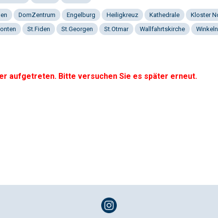
gen
DomZentrum
Engelburg
Heiligkreuz
Kathedrale
Kloster 
onten
St.Fiden
St.Georgen
St.Otmar
Wallfahrtskirche
Winkeln
er aufgetreten. Bitte versuchen Sie es später erneut.