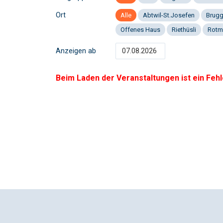
Ort
Alle
Abtwil-St.Josefen
Brug
Offenes Haus
Riethüsli
Rotm
Anzeigen ab
Beim Laden der Veranstaltungen ist ein Fehl