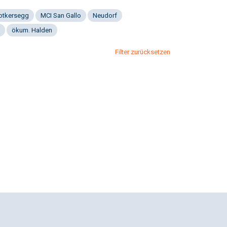
Notkersegg
MCI San Gallo
Neudorf
ökum. Halden
Filter zurücksetzen