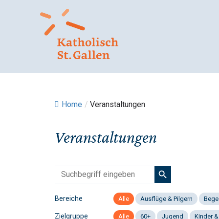
Springe
zum
Inhalt
Home
/
Veranstaltungen
Veranstaltungen
Bereiche
Alle
Ausflüge & Pilgern
Bege
Zielgruppe
Alle
60+
Jugend
Kinder &