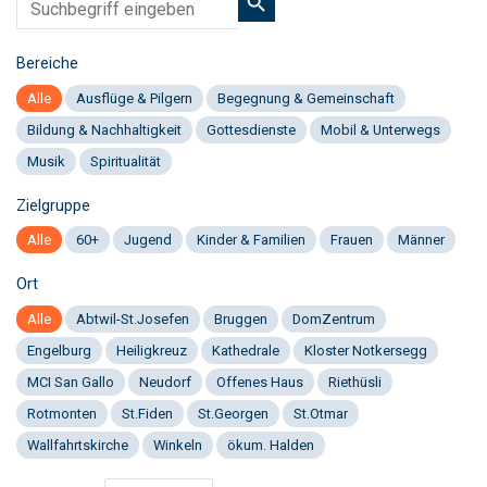
Bereiche
Alle
Ausflüge & Pilgern
Begegnung & Gemeinschaft
Bildung & Nachhaltigkeit
Gottesdienste
Mobil & Unterwegs
Musik
Spiritualität
Zielgruppe
Alle
60+
Jugend
Kinder & Familien
Frauen
Männer
Ort
Alle
Abtwil-St.Josefen
Bruggen
DomZentrum
Engelburg
Heiligkreuz
Kathedrale
Kloster Notkersegg
MCI San Gallo
Neudorf
Offenes Haus
Riethüsli
Rotmonten
St.Fiden
St.Georgen
St.Otmar
Wallfahrtskirche
Winkeln
ökum. Halden