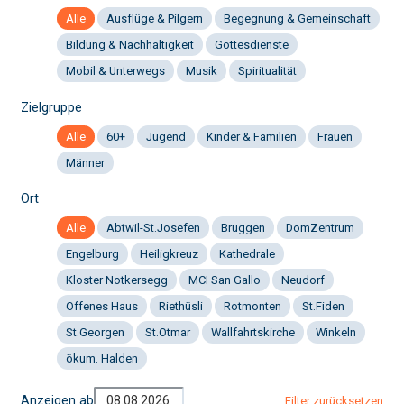
Alle
Ausflüge & Pilgern
Begegnung & Gemeinschaft
Bildung & Nachhaltigkeit
Gottesdienste
Mobil & Unterwegs
Musik
Spiritualität
Zielgruppe
Alle
60+
Jugend
Kinder & Familien
Frauen
Männer
Ort
Alle
Abtwil-St.Josefen
Bruggen
DomZentrum
Engelburg
Heiligkreuz
Kathedrale
Kloster Notkersegg
MCI San Gallo
Neudorf
Offenes Haus
Riethüsli
Rotmonten
St.Fiden
St.Georgen
St.Otmar
Wallfahrtskirche
Winkeln
ökum. Halden
Anzeigen ab
Filter zurücksetzen