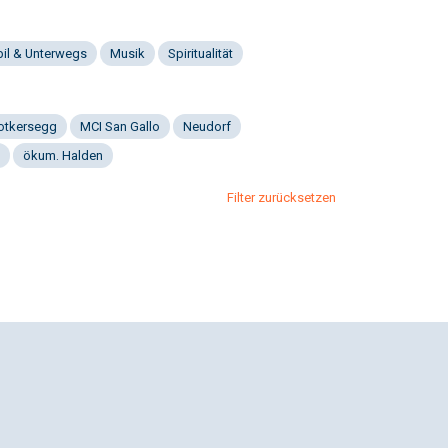
il & Unterwegs
Musik
Spiritualität
Notkersegg
MCI San Gallo
Neudorf
ökum. Halden
Filter zurücksetzen