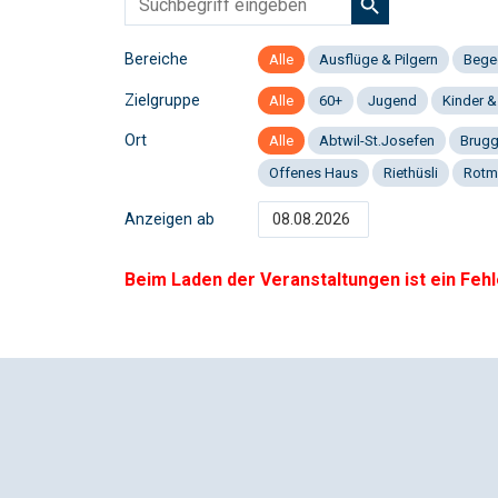
Bereiche
Alle
Ausflüge & Pilgern
Bege
Zielgruppe
Alle
60+
Jugend
Kinder &
Ort
Alle
Abtwil-St.Josefen
Brug
Offenes Haus
Riethüsli
Rotm
Anzeigen ab
Beim Laden der Veranstaltungen ist ein Fehl