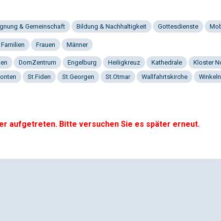
gnung & Gemeinschaft
Bildung & Nachhaltigkeit
Gottesdienste
Mob
 Familien
Frauen
Männer
gen
DomZentrum
Engelburg
Heiligkreuz
Kathedrale
Kloster 
onten
St.Fiden
St.Georgen
St.Otmar
Wallfahrtskirche
Winkeln
er aufgetreten. Bitte versuchen Sie es später erneut.