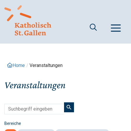
Springe
zum
Inhalt
M
Home
/
Veranstaltungen
Veranstaltungen
Bereiche