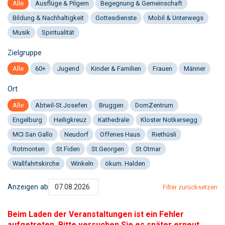
Alle
Ausflüge & Pilgern
Begegnung & Gemeinschaft
Bildung & Nachhaltigkeit
Gottesdienste
Mobil & Unterwegs
Musik
Spiritualität
Zielgruppe
Alle
60+
Jugend
Kinder & Familien
Frauen
Männer
Ort
Alle
Abtwil-St.Josefen
Bruggen
DomZentrum
Engelburg
Heiligkreuz
Kathedrale
Kloster Notkersegg
MCI San Gallo
Neudorf
Offenes Haus
Riethüsli
Rotmonten
St.Fiden
St.Georgen
St.Otmar
Wallfahrtskirche
Winkeln
ökum. Halden
Anzeigen ab
Filter zurücksetzen
Beim Laden der Veranstaltungen ist ein Fehler
aufgetreten. Bitte versuchen Sie es später erneut.