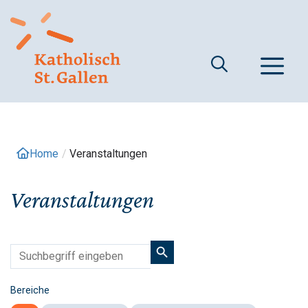
Springe
zum
Inhalt
M
Home
/
Veranstaltungen
Veranstaltungen
Bereiche