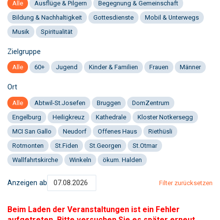
Alle
Ausflüge & Pilgern
Begegnung & Gemeinschaft
Bildung & Nachhaltigkeit
Gottesdienste
Mobil & Unterwegs
Musik
Spiritualität
Zielgruppe
Alle
60+
Jugend
Kinder & Familien
Frauen
Männer
Ort
Alle
Abtwil-St.Josefen
Bruggen
DomZentrum
Engelburg
Heiligkreuz
Kathedrale
Kloster Notkersegg
MCI San Gallo
Neudorf
Offenes Haus
Riethüsli
Rotmonten
St.Fiden
St.Georgen
St.Otmar
Wallfahrtskirche
Winkeln
ökum. Halden
Anzeigen ab
Filter zurücksetzen
Beim Laden der Veranstaltungen ist ein Fehler
aufgetreten. Bitte versuchen Sie es später erneut.