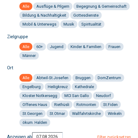
Alle
Ausflüge & Pilgern
Begegnung & Gemeinschaft
Bildung & Nachhaltigkeit
Gottesdienste
Mobil & Unterwegs
Musik
Spiritualität
Zielgruppe
Alle
60+
Jugend
Kinder & Familien
Frauen
Männer
Ort
Alle
Abtwil-St.Josefen
Bruggen
DomZentrum
Engelburg
Heiligkreuz
Kathedrale
Kloster Notkersegg
MCI San Gallo
Neudorf
Offenes Haus
Riethüsli
Rotmonten
St.Fiden
St.Georgen
St.Otmar
Wallfahrtskirche
Winkeln
ökum. Halden
Anzeigen ab
Filter zurücksetzen