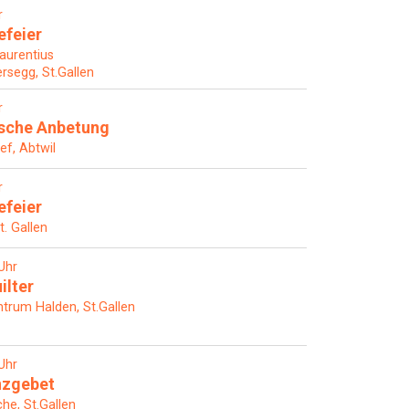
r
efeier
Laurentius
rsegg, St.Gallen
r
ische Anbetung
ef, Abtwil
r
efeier
t. Gallen
Uhr
ilter
rum Halden, St.Gallen
Uhr
nzgebet
che, St.Gallen