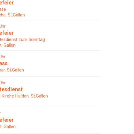
efeier
sse
che, St.Gallen
Uhr
efeier
tesdienst zum Sonntag
t. Gallen
Uhr
ass
ar, St.Gallen
Uhr
tesdienst
Kirche Halden, St.Gallen
r
efeier
t. Gallen