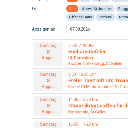
Ort
Alle
Abtwil-St.Josefen
Brug
Offenes Haus
Riethüsli
Rotm
Anzeigen ab
Samstag
7.00–7.40 Uhr
8
Eucharistiefeier
August
Hl. Dominikus
Kloster Notkersegg, St.Gallen
Samstag
9.30–10.30 Uhr
8
Freier Tanz mit Urs Troxl
August
Kirche St.Maria Neudorf, St.Gall
Samstag
14.30–15.30 Uhr
8
Otmarskrypta offen für da
August
Kathedrale, St.Gallen
Samstag
16.55–17.25 Uhr