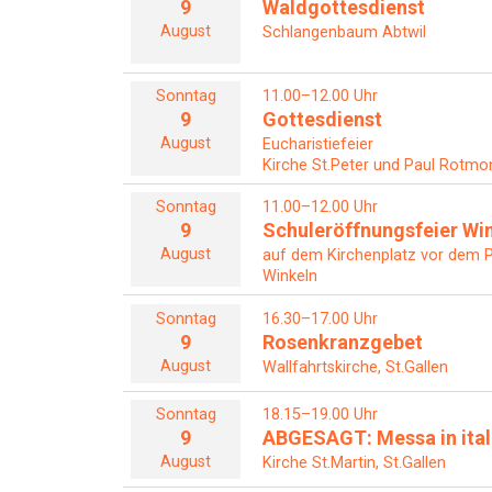
9
Waldgottesdienst
August
Schlangenbaum Abtwil
Sonntag
11.00–12.00 Uhr
9
Gottesdienst
August
Eucharistiefeier
Kirche St.Peter und Paul Rotmon
Sonntag
11.00–12.00 Uhr
9
Schuleröffnungsfeier Wi
August
auf dem Kirchenplatz vor dem P
Winkeln
Sonntag
16.30–17.00 Uhr
9
Rosenkranzgebet
August
Wallfahrtskirche, St.Gallen
Sonntag
18.15–19.00 Uhr
9
ABGESAGT: Messa in ital
August
Kirche St.Martin, St.Gallen