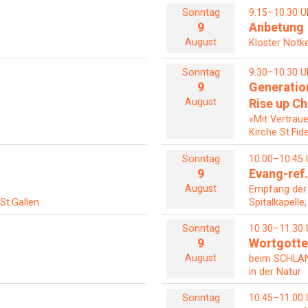
Sonntag
9.15–10.30 U
9
Anbetung
August
Kloster Notke
Sonntag
9.30–10.30 U
9
Generatio
August
Rise up C
«Mit Vertrau
Kirche St.Fid
Sonntag
10.00–10.45 
9
Evang-ref.
August
Empfang der
 St.Gallen
Spitalkapelle
Sonntag
10.30–11.30 
9
Wortgotte
August
beim SCHL
in der Natur
Sonntag
10.45–11.00 