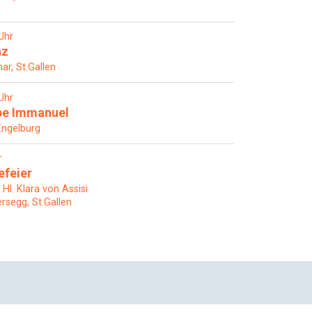
Uhr
nz
ar, St.Gallen
Uhr
pe Immanuel
Engelburg
r
efeier
Hl. Klara von Assisi
rsegg, St.Gallen