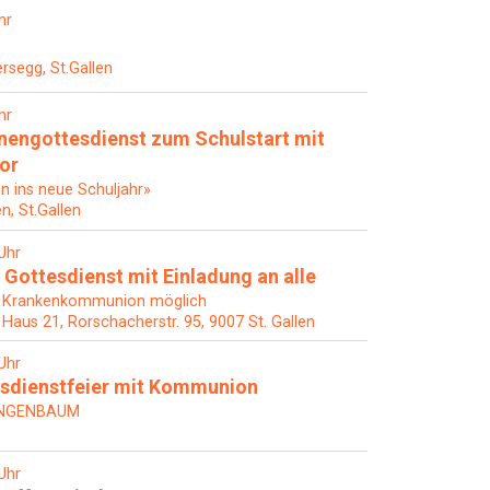
hr
rsegg, St.Gallen
hr
nengottesdienst zum Schulstart mit
hor
en ins neue Schuljahr»
en, St.Gallen
Uhr
 Gottesdienst mit Einladung an alle
 Krankenkommunion möglich
, Haus 21, Rorschacherstr. 95, 9007 St. Gallen
Uhr
sdienstfeier mit Kommunion
ANGENBAUM
Uhr