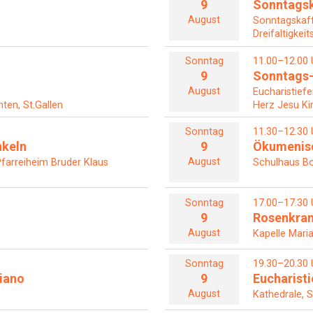
9
Sonntagsk
August
Sonntagskaf
Dreifaltigkeit
Sonntag
11.00–12.00 
9
Sonntags-
August
Eucharistiefe
ten, St.Gallen
Herz Jesu Ki
Sonntag
11.30–12.30 
nkeln
9
Ökumenisc
August
farreiheim Bruder Klaus
Schulhaus Bo
Sonntag
17.00–17.30 
9
Rosenkra
August
Kapelle Maria
Sonntag
19.30–20.30 
iano
9
Eucharisti
August
Kathedrale, S