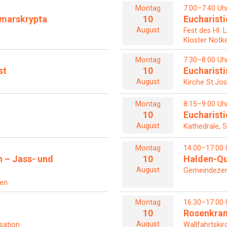
Montag
7.00–7.40 Uh
Otmarskrypta
10
Eucharisti
August
Fest des Hl. 
Kloster Notke
Montag
7.30–8.00 Uh
st
10
Eucharist
August
Kirche St.Jos
Montag
8.15–9.00 Uh
10
Eucharisti
August
Kathedrale, S
Montag
14.00–17.00 
n – Jass- und
10
Halden-Qu
August
Gemeindezent
len
Montag
16.30–17.00 
10
Rosenkra
August
sation
Wallfahrtskir