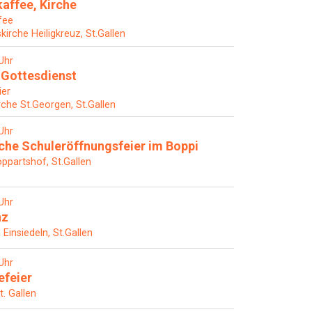
affee, Kirche
fee
skirche Heiligkreuz, St.Gallen
Uhr
Gottesdienst
ier
rche St.Georgen, St.Gallen
Uhr
he Schuleröffnungsfeier im Boppi
ppartshof, St.Gallen
Uhr
nz
 Einsiedeln, St.Gallen
Uhr
efeier
t. Gallen