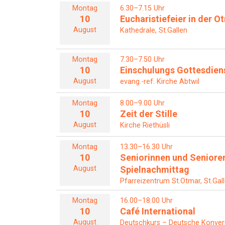
Montag
6.30–7.15 Uhr
10
Eucharistiefeier in der 
August
Kathedrale, St.Gallen
Montag
7.30–7.50 Uhr
10
Einschulungs Gottesdien
August
evang.-ref. Kirche Abtwil
Montag
8.00–9.00 Uhr
10
Zeit der Stille
August
Kirche Riethüsli
Montag
13.30–16.30 Uhr
10
Seniorinnen und Seniore
August
Spielnachmittag
Pfarreizentrum St.Otmar, St.Gal
Montag
16.00–18.00 Uhr
10
Café International
August
Deutschkurs – Deutsche Konver