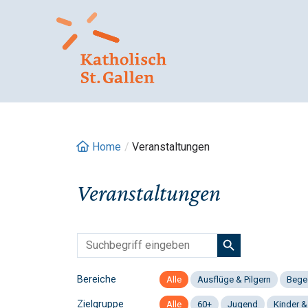
Springe
zum
Inhalt
Home
/
Veranstaltungen
Veranstaltungen
Bereiche
Alle
Ausflüge & Pilgern
Bege
Zielgruppe
Alle
60+
Jugend
Kinder &