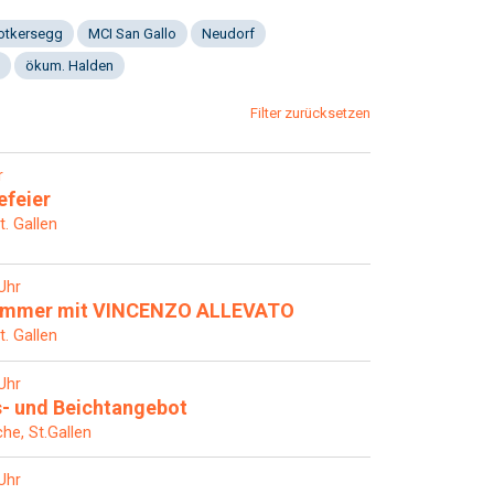
Notkersegg
MCI San Gallo
Neudorf
ökum. Halden
Filter zurücksetzen
r
efeier
t. Gallen
Uhr
sommer mit VINCENZO ALLEVATO
t. Gallen
Uhr
- und Beichtangebot
che, St.Gallen
Uhr