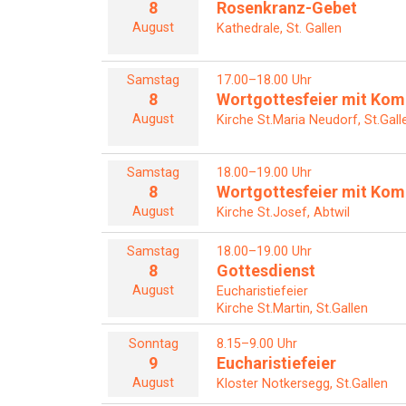
8
Rosenkranz-Gebet
August
Kathedrale, St. Gallen
Samstag
17.00–18.00 Uhr
8
Wortgottesfeier mit Ko
August
Kirche St.Maria Neudorf, St.Gall
Samstag
18.00–19.00 Uhr
8
Wortgottesfeier mit Ko
August
Kirche St.Josef, Abtwil
Samstag
18.00–19.00 Uhr
8
Gottesdienst
August
Eucharistiefeier
Kirche St.Martin, St.Gallen
Sonntag
8.15–9.00 Uhr
9
Eucharistiefeier
August
Kloster Notkersegg, St.Gallen