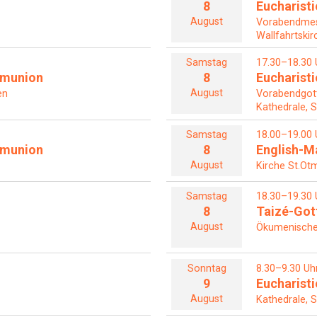
8
Eucharisti
August
Vorabendme
Wallfahrtskir
Samstag
17.30–18.30 
mmunion
8
Eucharisti
August
en
Vorabendgot
Kathedrale, S
Samstag
18.00–19.00 
mmunion
8
English-M
August
Kirche St.Otm
Samstag
18.30–19.30 
8
Taizé-Got
August
Ökumenische 
Sonntag
8.30–9.30 Uh
9
Eucharisti
August
Kathedrale, S