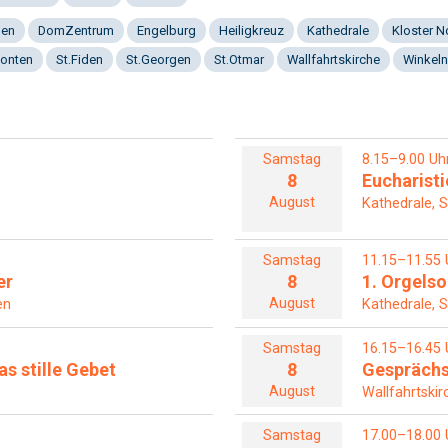
gen
DomZentrum
Engelburg
Heiligkreuz
Kathedrale
Kloster 
onten
St.Fiden
St.Georgen
St.Otmar
Wallfahrtskirche
Winkeln
Samstag
8.15–9.00 Uh
8
Eucharisti
August
Kathedrale, S
Samstag
11.15–11.55 
er
8
1. Orgel
August
en
Kathedrale, S
Samstag
16.15–16.45 
s stille Gebet
8
Gesprächs
August
Wallfahrtskir
Samstag
17.00–18.00 