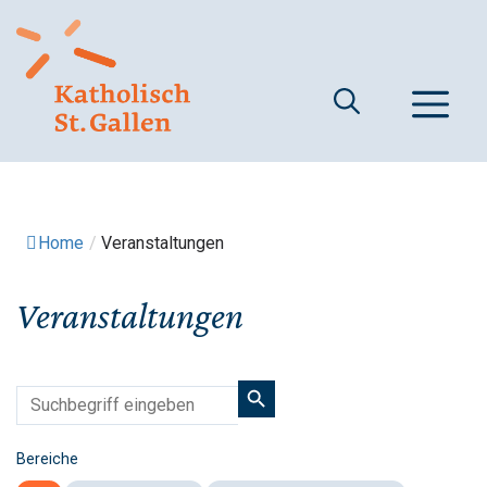
Springe
zum
Inhalt
M
Home
/
Veranstaltungen
Veranstaltungen
Bereiche