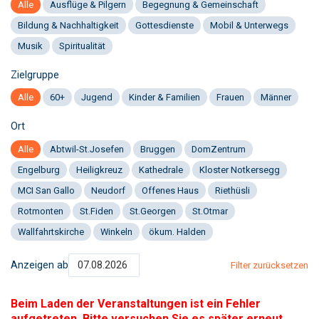
Alle
Ausflüge & Pilgern
Begegnung & Gemeinschaft
Bildung & Nachhaltigkeit
Gottesdienste
Mobil & Unterwegs
Musik
Spiritualität
Zielgruppe
Alle
60+
Jugend
Kinder & Familien
Frauen
Männer
Ort
Alle
Abtwil-St.Josefen
Bruggen
DomZentrum
Engelburg
Heiligkreuz
Kathedrale
Kloster Notkersegg
MCI San Gallo
Neudorf
Offenes Haus
Riethüsli
Rotmonten
St.Fiden
St.Georgen
St.Otmar
Wallfahrtskirche
Winkeln
ökum. Halden
Anzeigen ab
Filter zurücksetzen
Beim Laden der Veranstaltungen ist ein Fehler
aufgetreten. Bitte versuchen Sie es später erneut.