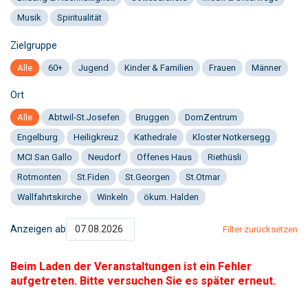
Musik
Spiritualität
Zielgruppe
Alle
60+
Jugend
Kinder & Familien
Frauen
Männer
Ort
Alle
Abtwil-St.Josefen
Bruggen
DomZentrum
Engelburg
Heiligkreuz
Kathedrale
Kloster Notkersegg
MCI San Gallo
Neudorf
Offenes Haus
Riethüsli
Rotmonten
St.Fiden
St.Georgen
St.Otmar
Wallfahrtskirche
Winkeln
ökum. Halden
Anzeigen ab
Filter zurücksetzen
Beim Laden der Veranstaltungen ist ein Fehler
aufgetreten. Bitte versuchen Sie es später erneut.