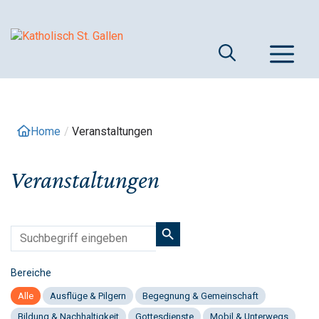
Springe
zum
Inhalt
M
Home
/
Veranstaltungen
Veranstaltungen
Bereiche
Alle
Ausflüge & Pilgern
Begegnung & Gemeinschaft
Bildung & Nachhaltigkeit
Gottesdienste
Mobil & Unterwegs