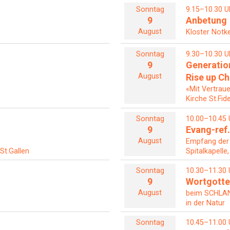
Sonntag
9.15–10.30 U
9
Anbetung
August
Kloster Notke
Sonntag
9.30–10.30 U
9
Generatio
August
Rise up C
«Mit Vertrau
Kirche St.Fid
Sonntag
10.00–10.45 
9
Evang-ref.
August
Empfang der
 St.Gallen
Spitalkapelle
Sonntag
10.30–11.30 
9
Wortgotte
August
beim SCHL
in der Natur
Sonntag
10.45–11.00 