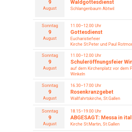
9
Waldgottesdienst
August
Schlangenbaum Abtwil
Sonntag
11.00–12.00 Uhr
9
Gottesdienst
August
Eucharistiefeier
Kirche St.Peter und Paul Rotmon
Sonntag
11.00–12.00 Uhr
9
Schuleröffnungsfeier Wi
August
auf dem Kirchenplatz vor dem P
Winkeln
Sonntag
16.30–17.00 Uhr
9
Rosenkranzgebet
August
Wallfahrtskirche, St.Gallen
Sonntag
18.15–19.00 Uhr
9
ABGESAGT: Messa in ital
August
Kirche St.Martin, St.Gallen