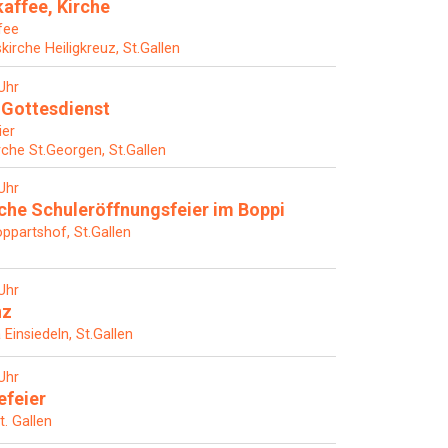
affee, Kirche
fee
skirche Heiligkreuz, St.Gallen
Uhr
Gottesdienst
ier
rche St.Georgen, St.Gallen
Uhr
he Schuleröffnungsfeier im Boppi
ppartshof, St.Gallen
Uhr
nz
 Einsiedeln, St.Gallen
Uhr
efeier
t. Gallen