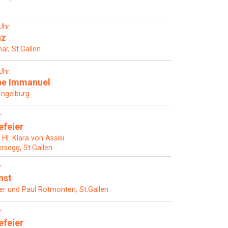
Uhr
nz
ar, St.Gallen
Uhr
pe Immanuel
Engelburg
r
efeier
Hl. Klara von Assisi
rsegg, St.Gallen
r
nst
ter und Paul Rotmonten, St.Gallen
r
efeier