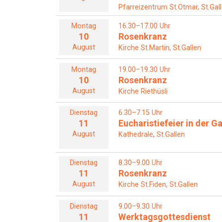
Pfarreizentrum St.Otmar, St.Gal
Montag
16.30–17.00 Uhr
10
Rosenkranz
August
Kirche St.Martin, St.Gallen
Montag
19.00–19.30 Uhr
10
Rosenkranz
August
Kirche Riethüsli
Dienstag
6.30–7.15 Uhr
11
Eucharistiefeier in der G
August
Kathedrale, St.Gallen
Dienstag
8.30–9.00 Uhr
11
Rosenkranz
August
Kirche St.Fiden, St.Gallen
Dienstag
9.00–9.30 Uhr
11
Werktagsgottesdienst