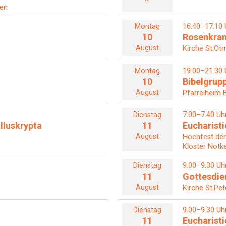
len
Montag
16.40–17.10 
10
Rosenkra
August
Kirche St.Otm
Montag
19.00–21.30 
10
Bibelgrup
August
Pfarreiheim 
Dienstag
7.00–7.40 Uh
alluskrypta
11
Eucharisti
August
Hochfest der 
Kloster Notke
Dienstag
9.00–9.30 Uh
11
Gottesdie
August
Kirche St.Pe
Dienstag
9.00–9.30 Uh
11
Eucharisti