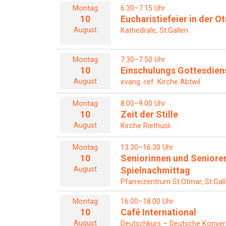
Montag
6.30–7.15 Uhr
10
Eucharistiefeier in der 
August
Kathedrale, St.Gallen
Montag
7.30–7.50 Uhr
10
Einschulungs Gottesdien
August
evang.-ref. Kirche Abtwil
Montag
8.00–9.00 Uhr
10
Zeit der Stille
August
Kirche Riethüsli
Montag
13.30–16.30 Uhr
10
Seniorinnen und Seniore
August
Spielnachmittag
Pfarreizentrum St.Otmar, St.Gal
Montag
16.00–18.00 Uhr
10
Café International
August
Deutschkurs – Deutsche Konver