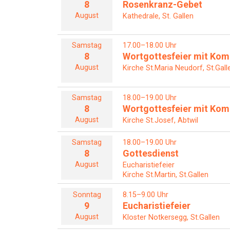
8
Rosenkranz-Gebet
August
Kathedrale, St. Gallen
Samstag
17.00–18.00 Uhr
8
Wortgottesfeier mit Ko
August
Kirche St.Maria Neudorf, St.Gall
Samstag
18.00–19.00 Uhr
8
Wortgottesfeier mit Ko
August
Kirche St.Josef, Abtwil
Samstag
18.00–19.00 Uhr
8
Gottesdienst
August
Eucharistiefeier
Kirche St.Martin, St.Gallen
Sonntag
8.15–9.00 Uhr
9
Eucharistiefeier
August
Kloster Notkersegg, St.Gallen