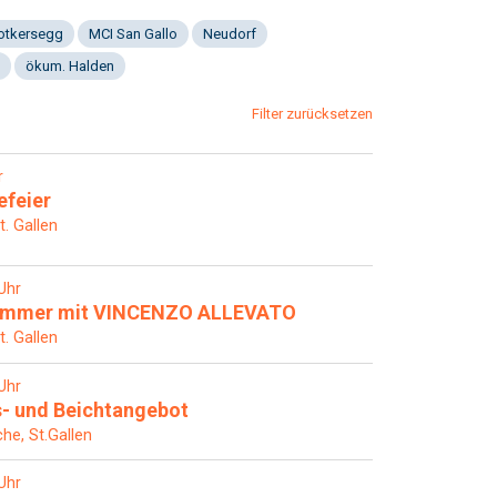
Notkersegg
MCI San Gallo
Neudorf
ökum. Halden
Filter zurücksetzen
r
efeier
t. Gallen
Uhr
sommer mit VINCENZO ALLEVATO
t. Gallen
Uhr
- und Beichtangebot
che, St.Gallen
Uhr