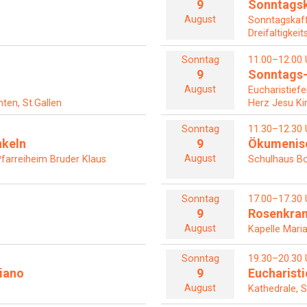
9
Sonntagsk
August
Sonntagskaf
Dreifaltigkeit
Sonntag
11.00–12.00 
9
Sonntags-
August
Eucharistiefe
ten, St.Gallen
Herz Jesu Ki
Sonntag
11.30–12.30 
nkeln
9
Ökumenisc
August
farreiheim Bruder Klaus
Schulhaus Bo
Sonntag
17.00–17.30 
9
Rosenkra
August
Kapelle Maria
Sonntag
19.30–20.30 
iano
9
Eucharisti
August
Kathedrale, S