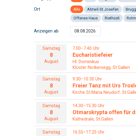
Ort
Alle
Abtwil-St.Josefen
Brug
Offenes Haus
Riethüsli
Rotm
Anzeigen ab
Samstag
7.00–7.40 Uhr
8
Eucharistiefeier
August
Hl. Dominikus
Kloster Notkersegg, St.Gallen
Samstag
9.30–10.30 Uhr
8
Freier Tanz mit Urs Troxl
August
Kirche St.Maria Neudorf, St.Gall
Samstag
14.30–15.30 Uhr
8
Otmarskrypta offen für da
August
Kathedrale, St.Gallen
Samstag
16.55–17.25 Uhr