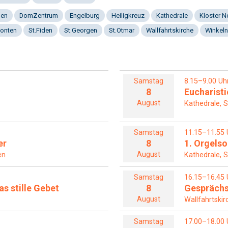
gen
DomZentrum
Engelburg
Heiligkreuz
Kathedrale
Kloster 
onten
St.Fiden
St.Georgen
St.Otmar
Wallfahrtskirche
Winkeln
Samstag
8.15–9.00 Uh
8
Eucharisti
August
Kathedrale, S
Samstag
11.15–11.55 
er
8
1. Orgel
August
en
Kathedrale, S
Samstag
16.15–16.45 
s stille Gebet
8
Gesprächs
August
Wallfahrtskir
Samstag
17.00–18.00 