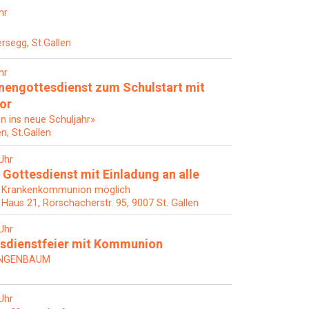
hr
rsegg, St.Gallen
hr
nengottesdienst zum Schulstart mit
hor
en ins neue Schuljahr»
en, St.Gallen
Uhr
 Gottesdienst mit Einladung an alle
 Krankenkommunion möglich
, Haus 21, Rorschacherstr. 95, 9007 St. Gallen
Uhr
sdienstfeier mit Kommunion
ANGENBAUM
Uhr