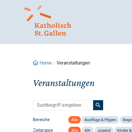
Springe
zum
Inhalt
Home
/
Veranstaltungen
Veranstaltungen
Bereiche
Alle
Ausflüge & Pilgern
Bege
Zielgruppe
Alle
60+
Jugend
Kinder &