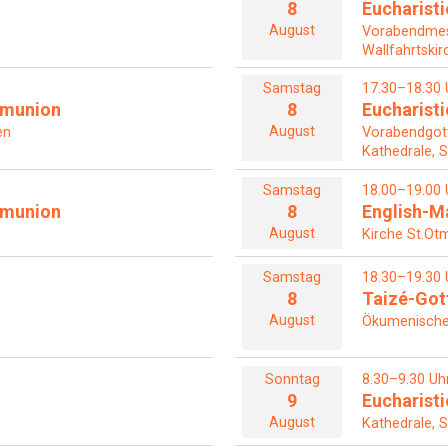
8
Eucharisti
August
Vorabendme
Wallfahrtskir
Samstag
17.30–18.30 
mmunion
8
Eucharisti
August
en
Vorabendgot
Kathedrale, S
Samstag
18.00–19.00 
mmunion
8
English-M
August
Kirche St.Otm
Samstag
18.30–19.30 
8
Taizé-Got
August
Ökumenische 
Sonntag
8.30–9.30 Uh
9
Eucharisti
August
Kathedrale, S