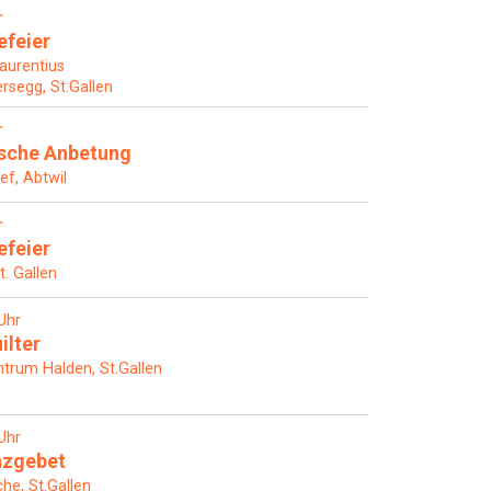
r
efeier
Laurentius
rsegg, St.Gallen
r
ische Anbetung
ef, Abtwil
r
efeier
t. Gallen
Uhr
ilter
rum Halden, St.Gallen
Uhr
nzgebet
che, St.Gallen