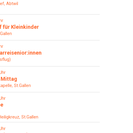
ef, Abtwil
hr
 für Kleinkinder
.Gallen
hr
arreisenior:innen
sflug)
Uhr
 Mittag
pelle, St.Gallen
Uhr
pe
eiligkreuz, St.Gallen
Uhr