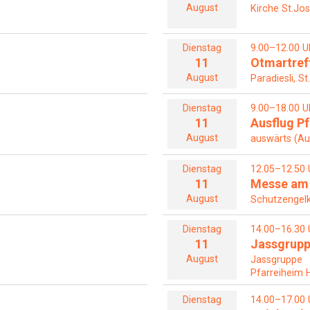
August
Kirche St.Jos
Dienstag
9.00–12.00 U
11
Otmartreff
August
Paradiesli, St
Dienstag
9.00–18.00 U
11
Ausflug Pf
August
auswärts (Au
Dienstag
12.05–12.50 
11
Messe am
August
Schutzengelka
Dienstag
14.00–16.30 
11
Jassgrup
August
Jassgruppe
Pfarreiheim H
Dienstag
14.00–17.00 