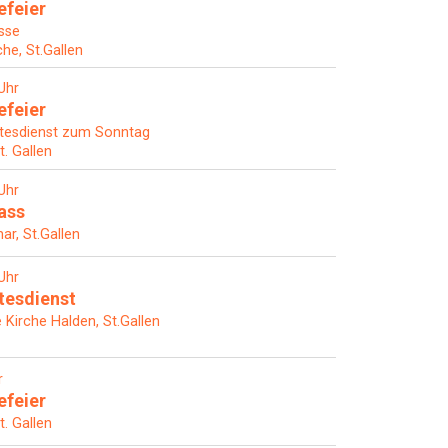
efeier
sse
che, St.Gallen
Uhr
efeier
tesdienst zum Sonntag
t. Gallen
Uhr
ass
ar, St.Gallen
Uhr
tesdienst
Kirche Halden, St.Gallen
r
efeier
t. Gallen