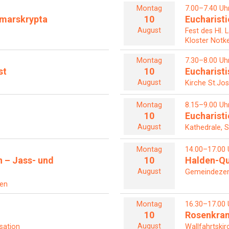
Montag
7.00–7.40 Uh
Otmarskrypta
10
Eucharisti
August
Fest des Hl. 
Kloster Notke
Montag
7.30–8.00 Uh
st
10
Eucharist
August
Kirche St.Jos
Montag
8.15–9.00 Uh
10
Eucharisti
August
Kathedrale, S
Montag
14.00–17.00 
n – Jass- und
10
Halden-Qu
August
Gemeindezent
len
Montag
16.30–17.00 
10
Rosenkra
August
sation
Wallfahrtskir