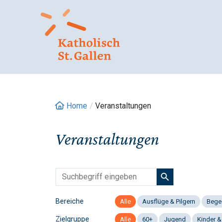
Springe
zum
Inhalt
Home
/
Veranstaltungen
Veranstaltungen
Bereiche
Alle
Ausflüge & Pilgern
Bege
Zielgruppe
Alle
60+
Jugend
Kinder &