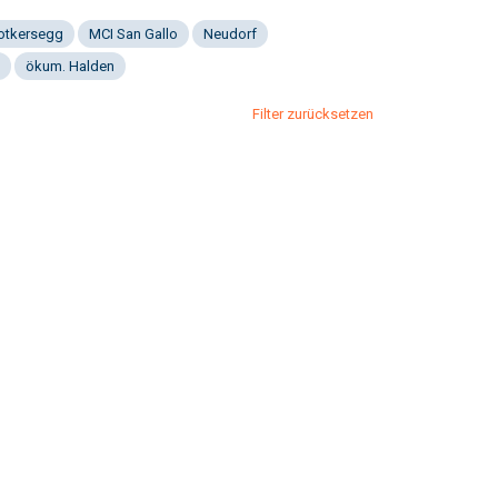
Notkersegg
MCI San Gallo
Neudorf
ökum. Halden
Filter zurücksetzen