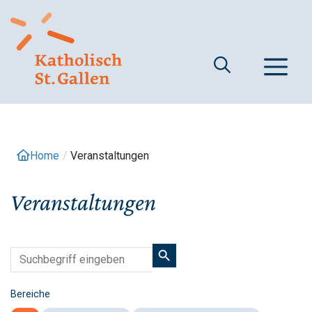
Springe
zum
Inhalt
M
Home
/
Veranstaltungen
Veranstaltungen
Bereiche