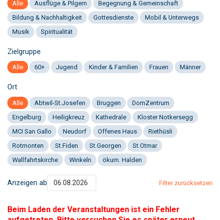
Alle
Ausflüge & Pilgern
Begegnung & Gemeinschaft
Bildung & Nachhaltigkeit
Gottesdienste
Mobil & Unterwegs
Musik
Spiritualität
Zielgruppe
Alle
60+
Jugend
Kinder & Familien
Frauen
Männer
Ort
Alle
Abtwil-St.Josefen
Bruggen
DomZentrum
Engelburg
Heiligkreuz
Kathedrale
Kloster Notkersegg
MCI San Gallo
Neudorf
Offenes Haus
Riethüsli
Rotmonten
St.Fiden
St.Georgen
St.Otmar
Wallfahrtskirche
Winkeln
ökum. Halden
Anzeigen ab
Filter zurücksetzen
Beim Laden der Veranstaltungen ist ein Fehler
aufgetreten. Bitte versuchen Sie es später erneut.