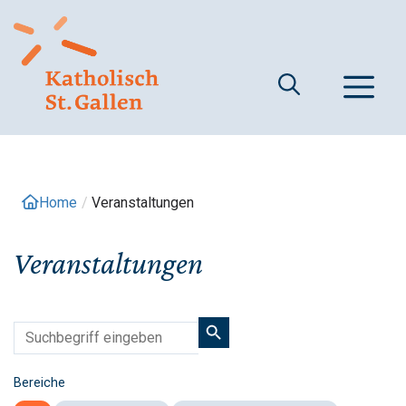
Springe
zum
Inhalt
M
Home
/
Veranstaltungen
Veranstaltungen
Bereiche