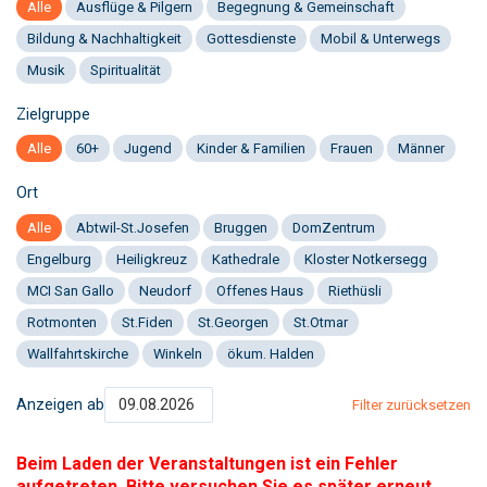
Alle
Ausflüge & Pilgern
Begegnung & Gemeinschaft
Bildung & Nachhaltigkeit
Gottesdienste
Mobil & Unterwegs
Musik
Spiritualität
Zielgruppe
Alle
60+
Jugend
Kinder & Familien
Frauen
Männer
Ort
Alle
Abtwil-St.Josefen
Bruggen
DomZentrum
Engelburg
Heiligkreuz
Kathedrale
Kloster Notkersegg
MCI San Gallo
Neudorf
Offenes Haus
Riethüsli
Rotmonten
St.Fiden
St.Georgen
St.Otmar
Wallfahrtskirche
Winkeln
ökum. Halden
Anzeigen ab
Filter zurücksetzen
Beim Laden der Veranstaltungen ist ein Fehler
aufgetreten. Bitte versuchen Sie es später erneut.