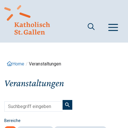
Springe
zum
Inhalt
M
Home
/
Veranstaltungen
Veranstaltungen
Bereiche