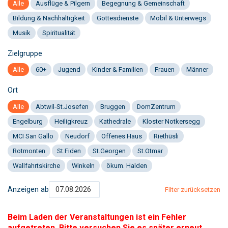
Alle
Ausflüge & Pilgern
Begegnung & Gemeinschaft
Bildung & Nachhaltigkeit
Gottesdienste
Mobil & Unterwegs
Musik
Spiritualität
Zielgruppe
Alle
60+
Jugend
Kinder & Familien
Frauen
Männer
Ort
Alle
Abtwil-St.Josefen
Bruggen
DomZentrum
Engelburg
Heiligkreuz
Kathedrale
Kloster Notkersegg
MCI San Gallo
Neudorf
Offenes Haus
Riethüsli
Rotmonten
St.Fiden
St.Georgen
St.Otmar
Wallfahrtskirche
Winkeln
ökum. Halden
Anzeigen ab
Filter zurücksetzen
Beim Laden der Veranstaltungen ist ein Fehler
aufgetreten. Bitte versuchen Sie es später erneut.