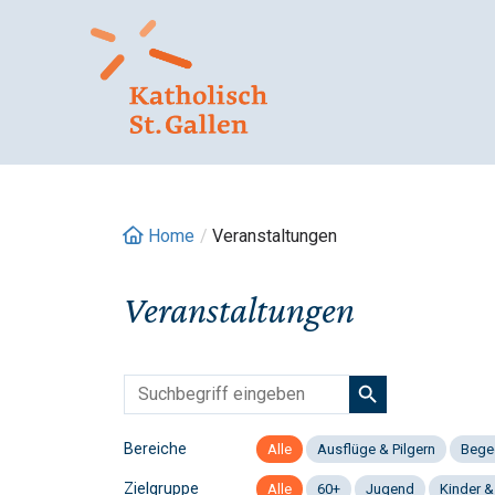
Springe
zum
Inhalt
Home
/
Veranstaltungen
Veranstaltungen
Bereiche
Alle
Ausflüge & Pilgern
Bege
Zielgruppe
Alle
60+
Jugend
Kinder &