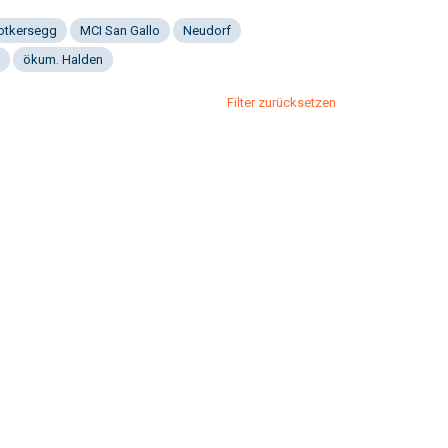
Notkersegg
MCI San Gallo
Neudorf
ökum. Halden
Filter zurücksetzen