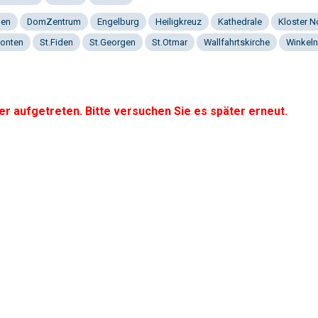
gen
DomZentrum
Engelburg
Heiligkreuz
Kathedrale
Kloster 
onten
St.Fiden
St.Georgen
St.Otmar
Wallfahrtskirche
Winkeln
er aufgetreten. Bitte versuchen Sie es später erneut.