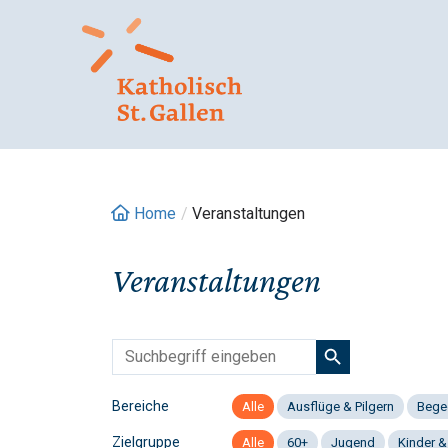
Springe
zum
Inhalt
Home
/
Veranstaltungen
Veranstaltungen
Bereiche
Alle
Ausflüge & Pilgern
Bege
Zielgruppe
Alle
60+
Jugend
Kinder &