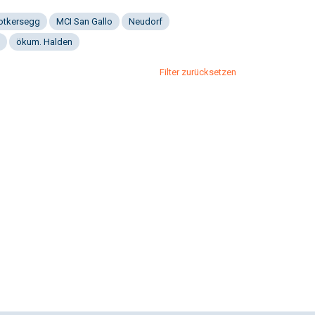
Notkersegg
MCI San Gallo
Neudorf
ökum. Halden
Filter zurücksetzen