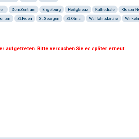
gen
DomZentrum
Engelburg
Heiligkreuz
Kathedrale
Kloster 
onten
St.Fiden
St.Georgen
St.Otmar
Wallfahrtskirche
Winkeln
er aufgetreten. Bitte versuchen Sie es später erneut.