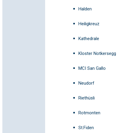
Halden
Heiligkreuz
Kathedrale
Kloster Notkersegg
MCI San Gallo
Neudorf
Riethüsli
Rotmonten
St.Fiden