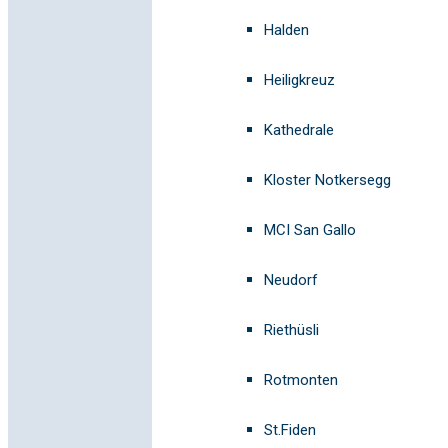
Halden
Heiligkreuz
Kathedrale
Kloster Notkersegg
MCI San Gallo
Neudorf
Riethüsli
Rotmonten
St.Fiden